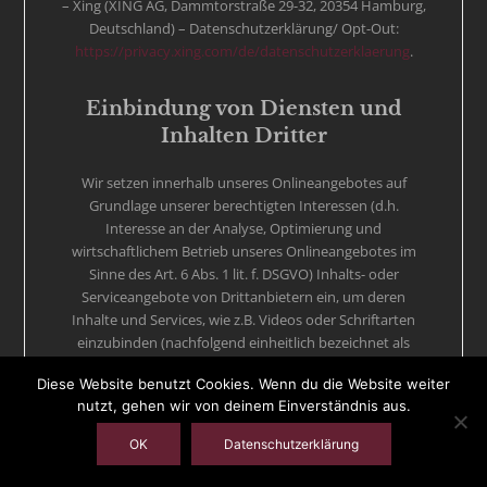
– Xing (XING AG, Dammtorstraße 29-32, 20354 Hamburg,
Deutschland) – Datenschutzerklärung/ Opt-Out:
https://privacy.xing.com/de/datenschutzerklaerung
.
Einbindung von Diensten und
Inhalten Dritter
Wir setzen innerhalb unseres Onlineangebotes auf
Grundlage unserer berechtigten Interessen (d.h.
Interesse an der Analyse, Optimierung und
wirtschaftlichem Betrieb unseres Onlineangebotes im
Sinne des Art. 6 Abs. 1 lit. f. DSGVO) Inhalts- oder
Serviceangebote von Drittanbietern ein, um deren
Inhalte und Services, wie z.B. Videos oder Schriftarten
einzubinden (nachfolgend einheitlich bezeichnet als
“Inhalte”).
Diese Website benutzt Cookies. Wenn du die Website weiter
nutzt, gehen wir von deinem Einverständnis aus.
Dies setzt immer voraus, dass die Drittanbieter dieser
Inhalte, die IP-Adresse der Nutzer wahrnehmen, da sie
OK
Datenschutzerklärung
ohne die IP-Adresse die Inhalte nicht an deren Browser
senden könnten. Die IP-Adresse ist damit für die