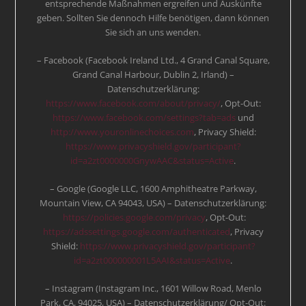
entsprechende Maßnahmen ergreifen und Auskünfte
geben. Sollten Sie dennoch Hilfe benötigen, dann können
Sie sich an uns wenden.
– Facebook (Facebook Ireland Ltd., 4 Grand Canal Square,
Grand Canal Harbour, Dublin 2, Irland) –
Datenschutzerklärung:
https://www.facebook.com/about/privacy/
, Opt-Out:
https://www.facebook.com/settings?tab=ads
und
http://www.youronlinechoices.com
, Privacy Shield:
https://www.privacyshield.gov/participant?
id=a2zt0000000GnywAAC&status=Active
.
– Google (Google LLC, 1600 Amphitheatre Parkway,
Mountain View, CA 94043, USA) – Datenschutzerklärung:
https://policies.google.com/privacy
, Opt-Out:
https://adssettings.google.com/authenticated
, Privacy
Shield:
https://www.privacyshield.gov/participant?
id=a2zt000000001L5AAI&status=Active
.
– Instagram (Instagram Inc., 1601 Willow Road, Menlo
Park, CA, 94025, USA) – Datenschutzerklärung/ Opt-Out: