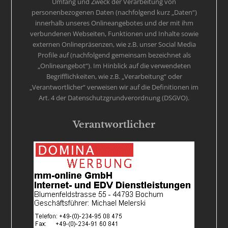
Umfang und Zweck der Verarbeitung von
personenbezogenen Daten (nachfolgend kurz „Daten“)
innerhalb unseres Onlineangebotes und der mit ihm
verbundenen Webseiten, Funktionen und Inhalte sowie
externen Onlinepräsenzen, wie z.B. unser Social Media
Profile auf (nachfolgend gemeinsam bezeichnet als
„Onlineangebot“). Im Hinblick auf die verwendeten
Begrifflichkeiten, wie z.B. „Verarbeitung“ oder
„Verantwortlicher“ verweisen wir auf die Definitionen im
Art. 4 der Datenschutzgrundverordnung (DSGVO).
Verantwortlicher