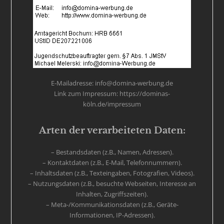
E-Mailadresse: info@domina-werbung.de
Link zum Impressum: https://dominas-
köln.de/impressum
Arten der verarbeiteten Daten:
– Bestandsdaten (z.B., Namen, Adressen).
– Kontaktdaten (z.B., E-Mail, Telefonnummern).
– Inhaltsdaten (z.B., Texteingaben, Fotografien, Videos).
– Nutzungsdaten (z.B., besuchte Webseiten, Interesse an
Inhalten, Zugriffszeiten).
– Meta-/Kommunikationsdaten (z.B., Geräte-
Informationen, IP-Adressen).