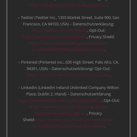
http://instagram.com/about/legal/privacy/
.
– Twitter (Twitter Inc., 1355 Market Street, Suite 900, San
Francisco, CA 94103, USA) – Datenschutzerklärung:
https://twitter.com/de/privacy
, Opt-Out:
https://twitter.com/personalization
, Privacy Shield:
https://www.privacyshield.gov/participant?
id=a2zt0000000TORzAAO&status=Active
.
– Pinterest (Pinterest Inc., 635 High Street, Palo Alto, CA,
94301, USA) – Datenschutzerklärung/ Opt-Out:
https://about.pinterest.com/de/privacy-policy
.
– LinkedIn (LinkedIn Ireland Unlimited Company Wilton
Place, Dublin 2, Irland) – Datenschutzerklärung
https://www.linkedin.com/legal/privacy-policy
, Opt-Out:
https://www.linkedin.com/psettings/guest-
controls/retargeting-opt-out
, Privacy
Shield:
https://www.privacyshield.gov/participant?
id=a2zt0000000L0UZAA0&status=Active
.