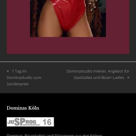
vorheriger
1 Tag im
Nächster
Dominastudio mieten, Angebot für
Dominastudio zum
Beitrag:
Beitrag:
Gastladies und Bizarr Ladies
Sonderpreis
Dominas Köln
Dominas, Bizarrladies und Sklavinnen aus den Kölner