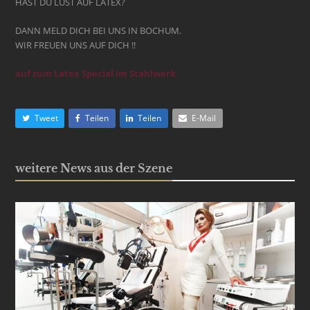
HAST DU LUST AUF LATEX?
DANN MELD DICH BEI UNS IN BOCHUM.
WIR FREUEN UNS AUF DICH !!
auf zum Latex Special im Stahlwerk
Tweet
Teilen
Teilen
E-Mail
weitere News aus der Szene