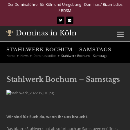
Der Dominaführer für Köln und Umgebung - Dominas / Bizarrladies
/ BDSM
Twitter
E-
Mail
Dominas in Köln
STAHLWERK BOCHUM – SAMSTAGS
Home
»
News
»
Dominastudios
»
Stahlwerk Bochum – Samstags
Stahlwerk Bochum – Samstags
Wir sind für Euch da, wenn Ihr uns braucht.
Das bizarre Stahlwerk hat ab sofort auch an Samstagen geöffnet.