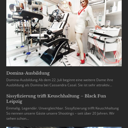
Domina-Ausbildung
Domina-Ausbildung Ab dem 22. Juli beginnt eine weitere Dame ihre
Ausbildung als Domina bei Cassandra Casal. Sie ist sehr attraktiv…
Sissyfizierung trifft Keuschhaltung – Black Fun
Leipzig
Einmalig. Legendär. Unvergleichbar. Sissyfizierung trifft Keuschhaltung
So nennen unsere Gäste unsere Shootings – seit über 20 Jahren. Wir
sehen schon…