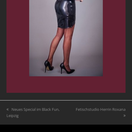
vorheriger
Neues Special im Black Fun,
Nächster
Fetischstudio Herrin Roxana
Leipzig
Beitrag:
Beitrag: